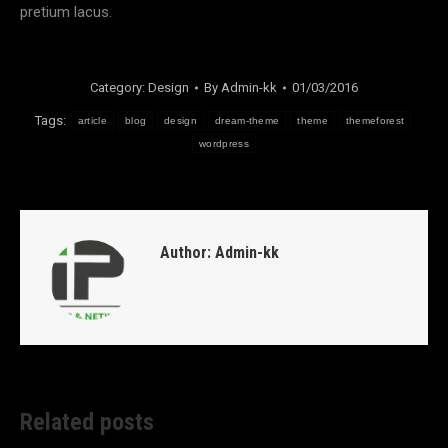
pretium lacus.
Category:
Design
By
Admin-kk
01/03/2016
Tags:
article
blog
design
dream-theme
theme
themeforest
wordpress
Author:
Admin-kk
Related posts