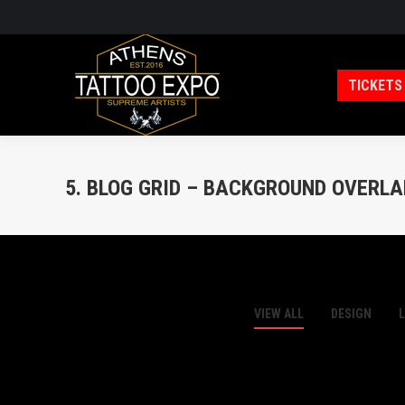
TICKETS
5. BLOG GRID – BACKGROUND OVERLA
VIEW ALL
DESIGN
L